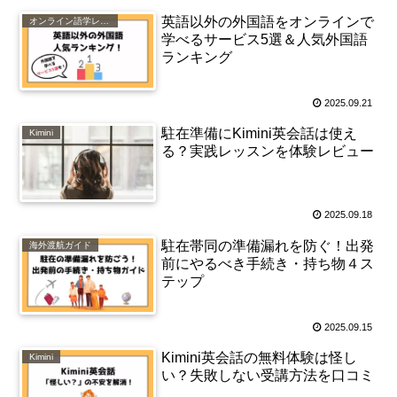
英語以外の外国語をオンラインで
オンライン語学レッスン
学べるサービス5選＆人気外国語
ランキング
2025.09.21
駐在準備にKimini英会話は使え
Kimini
る？実践レッスンを体験レビュー
2025.09.18
駐在帯同の準備漏れを防ぐ！出発
海外渡航ガイド
前にやるべき手続き・持ち物４ス
テップ
2025.09.15
Kimini英会話の無料体験は怪し
Kimini
い？失敗しない受講方法を口コミ