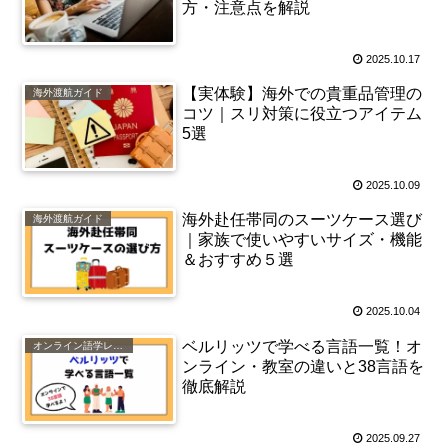
方・注意点を解説
2025.10.17
【実体験】海外での貴重品管理の
海外渡航ガイド
コツ｜スリ対策に役立つアイテム
5選
2025.10.09
海外赴任帯同のスーツケース選び
海外渡航ガイド
｜家族で使いやすいサイズ・機能
＆おすすめ５選
2025.10.04
ベルリッツで学べる言語一覧！オ
オンライン語学レッスン
ンライン・教室の違いと38言語を
徹底解説
2025.09.27