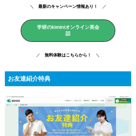
＼
最新のキャンペーン情報あり！
／
学研のkiminiオンライン英会
話
／
無料体験はこちらから！
＼
お友達紹介特典